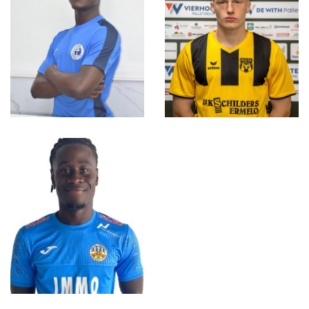
Agnaou
Abiola
Oulhaj
Biliaminu
Vleugelaanvaller
Centrale verdediger
Niek
Henry Appiah
Westerbroek
Rechtervleugelverdediger
Vleugelaanvaller