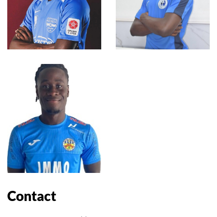
Centrale verdediger
Vleugelaanvaller
Nurudeen
Abiola
Biliaminu
Henry Appiah
Centrale verdediger
Rechtervleugelverdedig
Contact