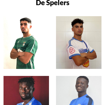
De Spelers
Hamza
Agnaou
Adam Rezzag
Oulhaj